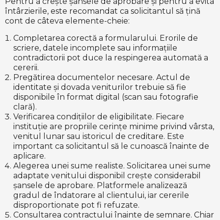
Pentru a crește șansele de aprobare și pentru a evita
întârzierile, este recomandat ca solicitantul să țină
cont de câteva elemente-cheie:
Completarea corectă a formularului. Erorile de
scriere, datele incomplete sau informațiile
contradictorii pot duce la respingerea automată a
cererii.
Pregătirea documentelor necesare. Actul de
identitate și dovada veniturilor trebuie să fie
disponibile în format digital (scan sau fotografie
clară).
Verificarea condițiilor de eligibilitate. Fiecare
instituție are propriile cerințe minime privind vârsta,
venitul lunar sau istoricul de creditare. Este
important ca solicitantul să le cunoască înainte de
aplicare.
Alegerea unei sume realiste. Solicitarea unei sume
adaptate venitului disponibil crește considerabil
șansele de aprobare. Platformele analizează
gradul de îndatorare al clientului, iar cererile
disproportionate pot fi refuzate.
Consultarea contractului înainte de semnare. Chiar