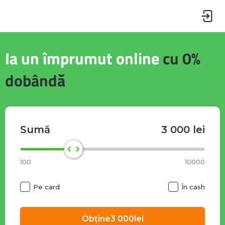
Ia un împrumut online
cu 0%
dobândă
Sumă
3 000
lei
100
10000
Pe card
În cash
Obține
3 000
lei