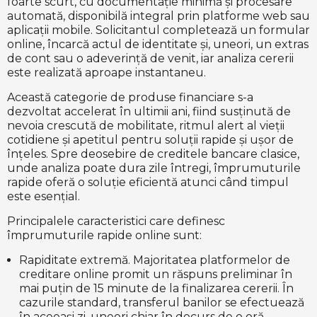
foarte scurt, cu documentație minimă și procesare
automată, disponibilă integral prin platforme web sau
aplicații mobile. Solicitantul completează un formular
online, încarcă actul de identitate și, uneori, un extras
de cont sau o adeverință de venit, iar analiza cererii
este realizată aproape instantaneu.
Această categorie de produse financiare s-a
dezvoltat accelerat în ultimii ani, fiind susținută de
nevoia crescută de mobilitate, ritmul alert al vieții
cotidiene și apetitul pentru soluții rapide și ușor de
înțeles. Spre deosebire de creditele bancare clasice,
unde analiza poate dura zile întregi, împrumuturile
rapide oferă o soluție eficientă atunci când timpul
este esențial.
Principalele caracteristici care definesc
împrumuturile rapide online sunt:
Rapiditate extremă. Majoritatea platformelor de
creditare online promit un răspuns preliminar în
mai puțin de 15 minute de la finalizarea cererii. În
cazurile standard, transferul banilor se efectuează
în aceeași zi, uneori chiar în decurs de o oră.