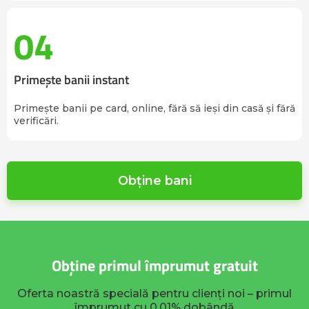
04
Primește banii instant
Primește banii pe card, online, fără să ieși din casă și fără
verificări.
Obține bani
Obține primul împrumut
gratuit
Oferta noastră specială pentru clienți noi – primul
împrumut cu 0,01% dobândă