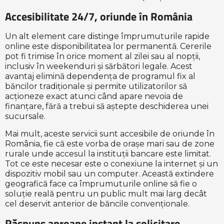
Accesibilitate 24/7, oriunde în România
Un alt element care distinge împrumuturile rapide
online este disponibilitatea lor permanentă. Cererile
pot fi trimise în orice moment al zilei sau al nopții,
inclusiv în weekenduri și sărbători legale. Acest
avantaj elimină dependența de programul fix al
băncilor tradiționale și permite utilizatorilor să
acționeze exact atunci când apare nevoia de
finanțare, fără a trebui să aștepte deschiderea unei
sucursale.
Mai mult, aceste servicii sunt accesibile de oriunde în
România, fie că este vorba de orașe mari sau de zone
rurale unde accesul la instituții bancare este limitat.
Tot ce este necesar este o conexiune la internet și un
dispozitiv mobil sau un computer. Această extindere
geografică face ca împrumuturile online să fie o
soluție reală pentru un public mult mai larg decât
cel deservit anterior de băncile convenționale.
Răspuns aproape instant la solicitare