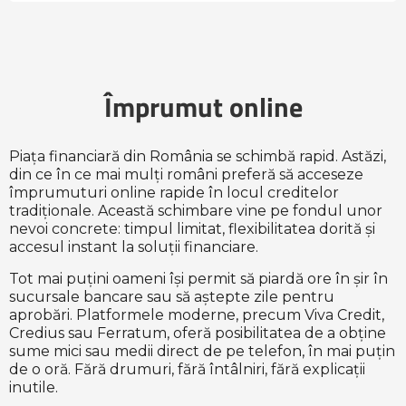
Puteți rambursa împrumutul din contul personal al fiecărei
solicita împrumutul.
companii. De obicei, acest lucru se face fără comisioane
sau costuri suplimentare.
Împrumut online
Piața financiară din România se schimbă rapid. Astăzi,
din ce în ce mai mulți români preferă să acceseze
împrumuturi online rapide în locul creditelor
tradiționale. Această schimbare vine pe fondul unor
nevoi concrete: timpul limitat, flexibilitatea dorită și
accesul instant la soluții financiare.
Tot mai puțini oameni își permit să piardă ore în șir în
sucursale bancare sau să aștepte zile pentru
aprobări. Platformele moderne, precum Viva Credit,
Credius sau Ferratum, oferă posibilitatea de a obține
sume mici sau medii direct de pe telefon, în mai puțin
de o oră. Fără drumuri, fără întâlniri, fără explicații
inutile.