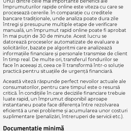
Unul dintre cele mai importante beneficii ale
împrumuturilor rapide online este viteza cu care se
procesează cererile. În comparație cu creditele
bancare tradiționale, unde analiza poate dura zile
întregi și presupune multiple etape de verificare
manuală, un împrumut rapid online poate fi aprobat
în mai puțin de 30 de minute. Acest lucru se
datorează proceselor automatizate de evaluare a
solicitărilor, bazate pe algoritmi care analizează
informațiile financiare și personale transmise de client
în timp real. De multe ori, transferul fondurilor se
face în aceeași zi, ceea ce îl transformă într-o soluție
practică pentru situațiile de urgență financiară.
Această viteză răspunde perfect nevoilor actuale ale
consumatorilor, pentru care timpul este o resursă
critică. În condițiile în care deciziile financiare trebuie
luate rapid, un împrumut disponibil aproape
instantaneu poate face diferența între rezolvarea
eficientă a unei probleme și acumularea unor costuri
suplimentare (penalizări, întreruperi de servicii etc.).
Documentație minimă