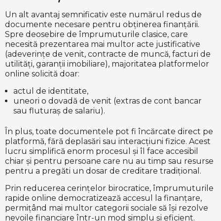
Un alt avantaj semnificativ este numărul redus de
documente necesare pentru obținerea finanțării.
Spre deosebire de împrumuturile clasice, care
necesită prezentarea mai multor acte justificative
(adeverințe de venit, contracte de muncă, facturi de
utilități, garanții imobiliare), majoritatea platformelor
online solicită doar:
actul de identitate,
uneori o dovadă de venit (extras de cont bancar
sau fluturaș de salariu).
În plus, toate documentele pot fi încărcate direct pe
platformă, fără deplasări sau interacțiuni fizice. Acest
lucru simplifică enorm procesul și îl face accesibil
chiar și pentru persoane care nu au timp sau resurse
pentru a pregăti un dosar de creditare tradițional.
Prin reducerea cerințelor birocratice, împrumuturile
rapide online democratizează accesul la finanțare,
permițând mai multor categorii sociale să își rezolve
nevoile financiare într-un mod simplu și eficient.