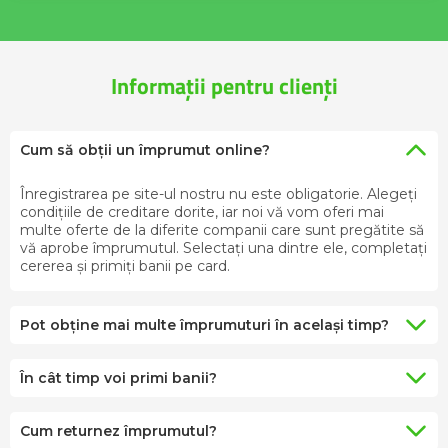
Informații pentru clienți
Cum să obții un împrumut online?
Înregistrarea pe site-ul nostru nu este obligatorie. Alegeți
condițiile de creditare dorite, iar noi vă vom oferi mai
multe oferte de la diferite companii care sunt pregătite să
vă aprobe împrumutul. Selectați una dintre ele, completați
cererea și primiți banii pe card.
Pot obține mai multe împrumuturi în același timp?
Da. Puteți solicita mai multe oferte completând cererea la
mai multe companii în același timp. Fiecare dintre ele va
În cât timp voi primi banii?
lua o decizie independentă privind aprobarea
De obicei, procesul durează până la 15 minute după
împrumutului și vă va transfera banii pe card.
completarea tuturor datelor necesare. Pregătiți din timp
Cum returnez împrumutul?
buletinul și telefonul – veți avea nevoie de ele pentru a