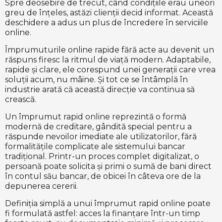
Spre deosebire de trecut, când condițiile erau uneori
greu de înțeles, astăzi clienții decid informat. Această
deschidere a adus un plus de încredere în serviciile
online.
Împrumuturile online rapide fără acte au devenit un
răspuns firesc la ritmul de viață modern. Adaptabile,
rapide și clare, ele corespund unei generații care vrea
soluții acum, nu mâine. Și tot ce se întâmplă în
industrie arată că această direcție va continua să
crească.
Un împrumut rapid online reprezintă o formă
modernă de creditare, gândită special pentru a
răspunde nevoilor imediate ale utilizatorilor, fără
formalitățile complicate ale sistemului bancar
tradițional. Printr-un proces complet digitalizat, o
persoană poate solicita și primi o sumă de bani direct
în contul său bancar, de obicei în câteva ore de la
depunerea cererii.
Definiția simplă a unui împrumut rapid online poate
fi formulată astfel: acces la finanțare într-un timp