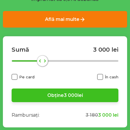
Află mai multe
Sumă
3 000
lei
Pe card
În cash
Obține
3 000
lei
Rambursați:
3 180
3 000
lei