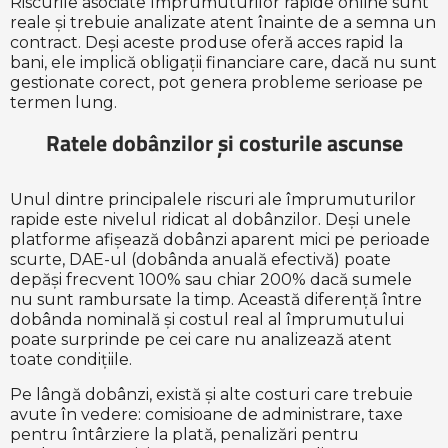
Riscurile asociate împrumuturilor rapide online sunt
reale și trebuie analizate atent înainte de a semna un
contract. Deși aceste produse oferă acces rapid la
bani, ele implică obligații financiare care, dacă nu sunt
gestionate corect, pot genera probleme serioase pe
termen lung.
Ratele dobânzilor și costurile ascunse
Unul dintre principalele riscuri ale împrumuturilor
rapide este nivelul ridicat al dobânzilor. Deși unele
platforme afișează dobânzi aparent mici pe perioade
scurte, DAE-ul (dobânda anuală efectivă) poate
depăși frecvent 100% sau chiar 200% dacă sumele
nu sunt rambursate la timp. Această diferență între
dobânda nominală și costul real al împrumutului
poate surprinde pe cei care nu analizează atent
toate condițiile.
Pe lângă dobânzi, există și alte costuri care trebuie
avute în vedere: comisioane de administrare, taxe
pentru întârziere la plată, penalizări pentru