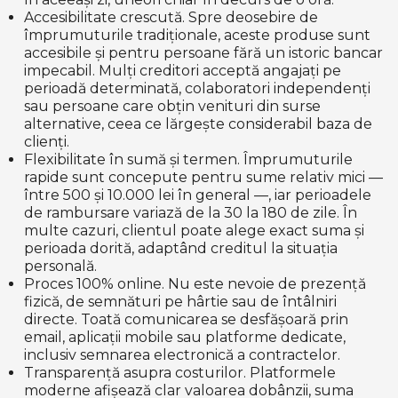
Accesibilitate crescută. Spre deosebire de
împrumuturile tradiționale, aceste produse sunt
accesibile și pentru persoane fără un istoric bancar
impecabil. Mulți creditori acceptă angajați pe
perioadă determinată, colaboratori independenți
sau persoane care obțin venituri din surse
alternative, ceea ce lărgește considerabil baza de
clienți.
Flexibilitate în sumă și termen. Împrumuturile
rapide sunt concepute pentru sume relativ mici —
între 500 și 10.000 lei în general —, iar perioadele
de rambursare variază de la 30 la 180 de zile. În
multe cazuri, clientul poate alege exact suma și
perioada dorită, adaptând creditul la situația
personală.
Proces 100% online. Nu este nevoie de prezență
fizică, de semnături pe hârtie sau de întâlniri
directe. Toată comunicarea se desfășoară prin
email, aplicații mobile sau platforme dedicate,
inclusiv semnarea electronică a contractelor.
Transparență asupra costurilor. Platformele
moderne afișează clar valoarea dobânzii, suma