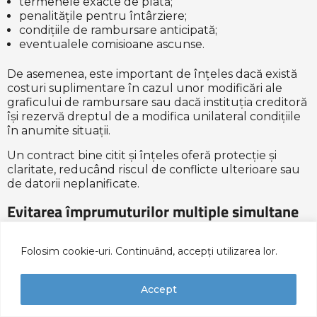
termenele exacte de plată;
penalitățile pentru întârziere;
condițiile de rambursare anticipată;
eventualele comisioane ascunse.
De asemenea, este important de înțeles dacă există
costuri suplimentare în cazul unor modificări ale
graficului de rambursare sau dacă instituția creditoră
își rezervă dreptul de a modifica unilateral condițiile
în anumite situații.
Un contract bine citit și înțeles oferă protecție și
claritate, reducând riscul de conflicte ulterioare sau
de datorii neplanificate.
Evitarea împrumuturilor multiple simultane
Un alt pericol frecvent întâlnit este acumularea de
Folosim cookie-uri. Continuând, accepți utilizarea lor.
împrumuturi multiple în același timp. Tentația de a
accesa mai multe credite rapide pentru a acoperi
cheltuieli urgente sau pentru a rambursa datorii
Accept
anterioare poate duce rapid la un cerc vicios al
îndatorării.